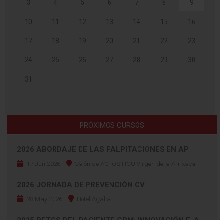
3
4
5
6
7
8
9
10
11
12
13
14
15
16
17
18
19
20
21
22
23
24
25
26
27
28
29
30
31
PRÓXIMOS CURSOS
2026 ABORDAJE DE LAS PALPITACIONES EN AP
17 Jun 2026
Salón de ACTOS HCU Virgen de la Arrixaca
2026 JORNADA DE PREVENCIÓN CV
28 May 2026
Hotel Agalia
2025 RETOS DEL PACIENTE CRM: INNOVACIÓN E IA