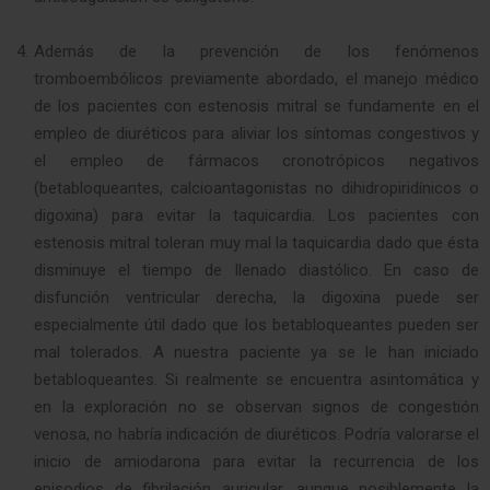
Además de la prevención de los fenómenos
tromboembólicos previamente abordado, el manejo médico
de los pacientes con estenosis mitral se fundamente en el
empleo de diuréticos para aliviar los síntomas congestivos y
el empleo de fármacos cronotrópicos negativos
(betabloqueantes, calcioantagonistas no dihidropiridínicos o
digoxina) para evitar la taquicardia. Los pacientes con
estenosis mitral toleran muy mal la taquicardia dado que ésta
disminuye el tiempo de llenado diastólico. En caso de
disfunción ventricular derecha, la digoxina puede ser
especialmente útil dado que los betabloqueantes pueden ser
mal tolerados. A nuestra paciente ya se le han iniciado
betabloqueantes. Si realmente se encuentra asintomática y
en la exploración no se observan signos de congestión
venosa, no habría indicación de diuréticos. Podría valorarse el
inicio de amiodarona para evitar la recurrencia de los
episodios de fibrilación auricular, aunque posiblemente la