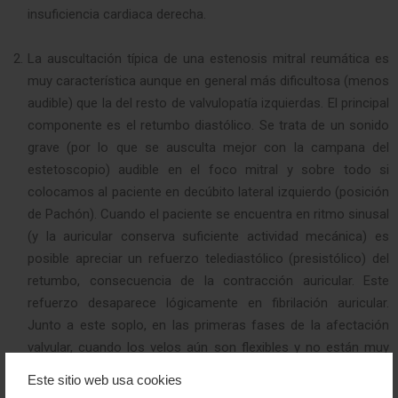
insuficiencia cardiaca derecha.
La auscultación típica de una estenosis mitral reumática es
muy característica aunque en general más dificultosa (menos
audible) que la del resto de valvulopatía izquierdas. El principal
componente es el retumbo diastólico. Se trata de un sonido
grave (por lo que se ausculta mejor con la campana del
estetoscopio) audible en el foco mitral y sobre todo si
colocamos al paciente en decúbito lateral izquierdo (posición
de Pachón). Cuando el paciente se encuentra en ritmo sinusal
(y la auricular conserva suficiente actividad mecánica) es
posible apreciar un refuerzo telediastólico (presistólico) del
retumbo, consecuencia de la contracción auricular. Este
refuerzo desaparece lógicamente en fibrilación auricular.
Junto a este soplo, en las primeras fases de la afectación
valvular, cuando los velos aún son flexibles y no están muy
calcificados, también es característico un primer ruido
Este sitio web usa cookies
intenso y un chasquido de apertura. El chasquido de apertura