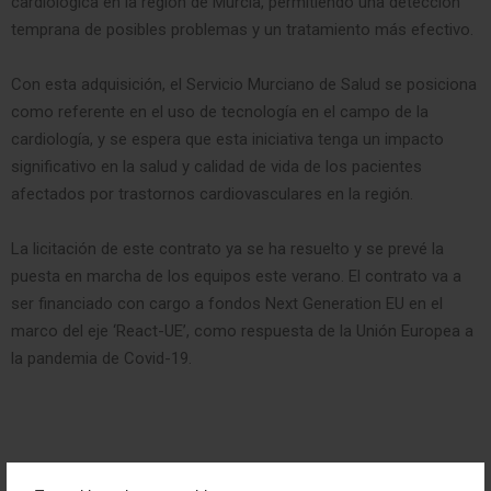
cardiológica en la región de Murcia, permitiendo una detección
temprana de posibles problemas y un tratamiento más efectivo.
Con esta adquisición, el Servicio Murciano de Salud se posiciona
como referente en el uso de tecnología en el campo de la
cardiología, y se espera que esta iniciativa tenga un impacto
significativo en la salud y calidad de vida de los pacientes
afectados por trastornos cardiovasculares en la región.
La licitación de este contrato ya se ha resuelto y se prevé la
puesta en marcha de los equipos este verano. El contrato va a
ser financiado con cargo a fondos Next Generation EU en el
marco del eje ‘React-UE’, como respuesta de la Unión Europea a
la pandemia de Covid-19.
COMPARTIR