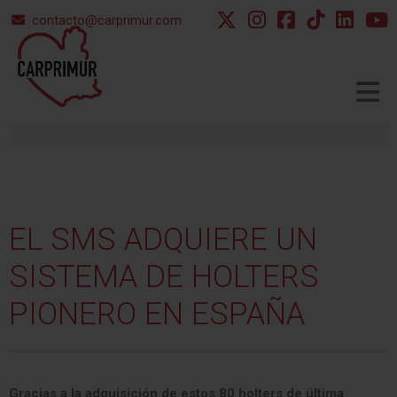
contacto@carprimur.com
▼
EL
SMS
ADQUIERE
UN
▼
SISTEMA
DE
HOLTERS
PIONERO
EN
ESPAÑA
Gracias a la adquisición de estos 80 holters de última