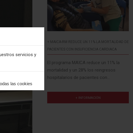
+ MAICA-RM REDUCE UN 11% LA MORTALIDAD DE
PACIENTES CON INSUFICIENCIA CARDIACA
uestros servicios y
El programa MAICA reduce un 11% la
mortalidad y un 28% los reingresos
hospitalarios de pacientes con...
todas las cookies
+ INFORMACIÓN