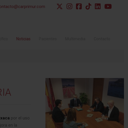
ontacto@carprimur.com
ífico
Noticias
Pacientes
Multimedia
Contacto
IA
ixaca
por el uso
jora en la