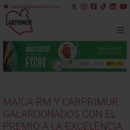
contacto@carprimur.com
▼
▼
MAICA-RM
Y
CARPRIMUR
GALARDONADOS
CON
EL
PREMIO
A
LA
EXCELENCIA