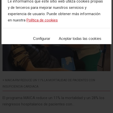
Le informamos que este sitio web utiliza cookies propias
y de terceros para mejorar nuestros servicios y
experiencia de usuario. Puede obtener más información
en nuestra
Política de cookies
Configurar
Aceptar todas las cookies
+ MAICA-RM REDUCE UN 11% LA MORTALIDAD DE PACIENTES CON
INSUFICIENCIA CARDIACA
El programa MAICA reduce un 11% la mortalidad y un 28% los
reingresos hospitalarios de pacientes con...